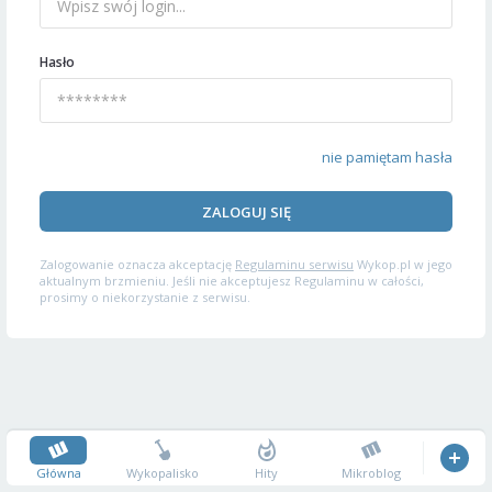
Hasło
nie pamiętam hasła
ZALOGUJ SIĘ
Zalogowanie oznacza akceptację
Regulaminu serwisu
Wykop.pl w jego
aktualnym brzmieniu. Jeśli nie akceptujesz Regulaminu w całości,
prosimy o niekorzystanie z serwisu.
Główna
Wykopalisko
Hity
Mikroblog