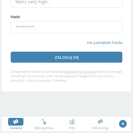
Hasło
nie pamiętam hasła
ZALOGUJ SIĘ
Zalogowanie oznacza akceptację
Regulaminu serwisu
Wykop.pl w jego
aktualnym brzmieniu. Jeśli nie akceptujesz Regulaminu w całości,
prosimy o niekorzystanie z serwisu.
Główna
Wykopalisko
Hity
Mikroblog