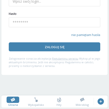
Hasło
nie pamiętam hasła
ZALOGUJ SIĘ
Zalogowanie oznacza akceptację
Regulaminu serwisu
Wykop.pl w jego
aktualnym brzmieniu. Jeśli nie akceptujesz Regulaminu w całości,
prosimy o niekorzystanie z serwisu.
Główna
Wykopalisko
Hity
Mikroblog