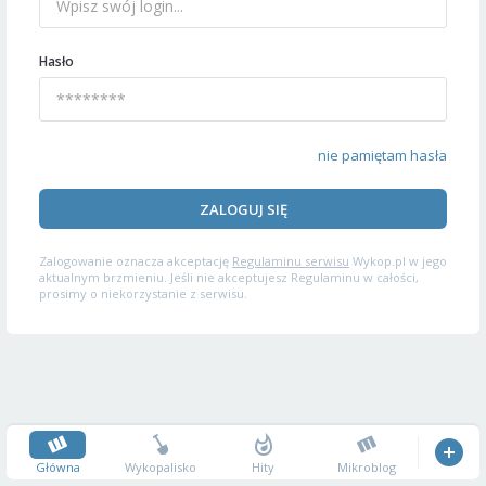
Hasło
nie pamiętam hasła
ZALOGUJ SIĘ
Zalogowanie oznacza akceptację
Regulaminu serwisu
Wykop.pl w jego
aktualnym brzmieniu. Jeśli nie akceptujesz Regulaminu w całości,
prosimy o niekorzystanie z serwisu.
Główna
Wykopalisko
Hity
Mikroblog