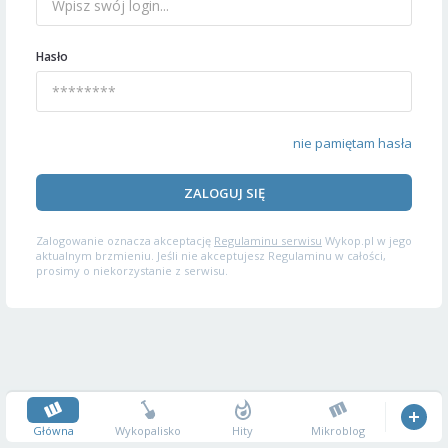
Hasło
nie pamiętam hasła
ZALOGUJ SIĘ
Zalogowanie oznacza akceptację
Regulaminu serwisu
Wykop.pl w jego
aktualnym brzmieniu. Jeśli nie akceptujesz Regulaminu w całości,
prosimy o niekorzystanie z serwisu.
Główna
Wykopalisko
Hity
Mikroblog