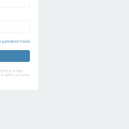
e pamiętam hasła
ykop.pl w jego
 w całości, prosimy