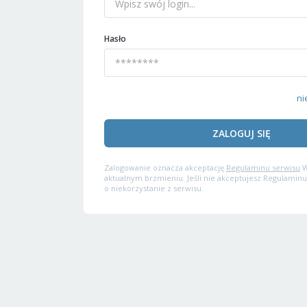
Hasło
ni
ZALOGUJ SIĘ
Zalogowanie oznacza akceptację
Regulaminu serwisu
W
aktualnym brzmieniu. Jeśli nie akceptujesz Regulaminu
o niekorzystanie z serwisu.