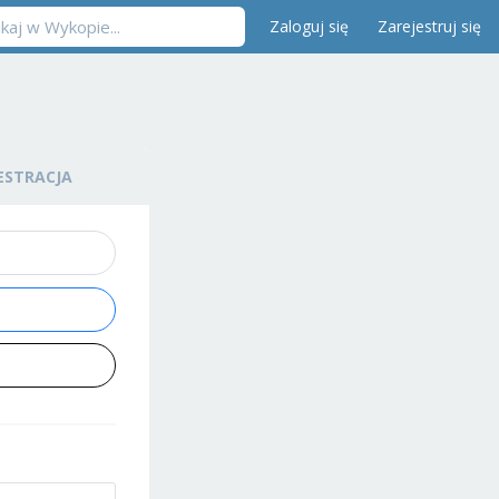
Zaloguj się
Zarejestruj się
ESTRACJA