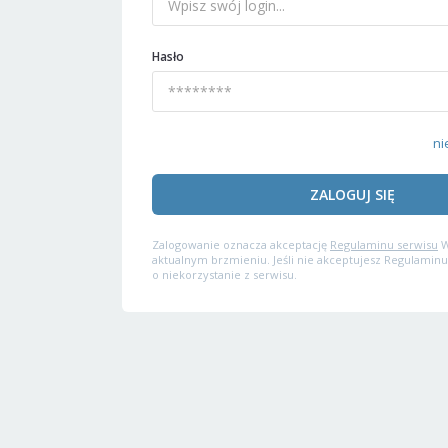
Hasło
ni
ZALOGUJ SIĘ
Zalogowanie oznacza akceptację
Regulaminu serwisu
W
aktualnym brzmieniu. Jeśli nie akceptujesz Regulaminu
o niekorzystanie z serwisu.