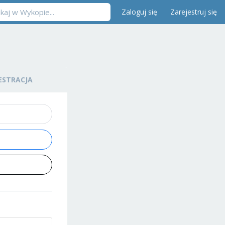
Zaloguj się
Zarejestruj się
ESTRACJA