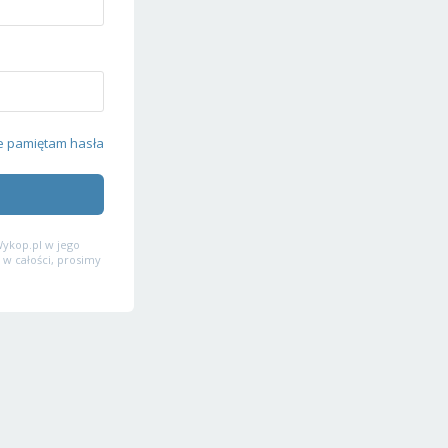
e pamiętam hasła
ykop.pl w jego
 w całości, prosimy