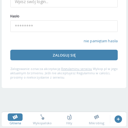
Hasło
nie pamiętam hasła
ZALOGUJ SIĘ
Zalogowanie oznacza akceptację
Regulaminu serwisu
Wykop.pl w jego
aktualnym brzmieniu. Jeśli nie akceptujesz Regulaminu w całości,
prosimy o niekorzystanie z serwisu.
Główna
Wykopalisko
Hity
Mikroblog