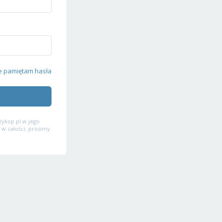
e pamiętam hasła
ykop.pl w jego
 w całości, prosimy