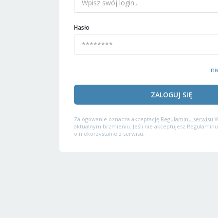
Hasło
ni
ZALOGUJ SIĘ
Zalogowanie oznacza akceptację
Regulaminu serwisu
W
aktualnym brzmieniu. Jeśli nie akceptujesz Regulaminu
o niekorzystanie z serwisu.