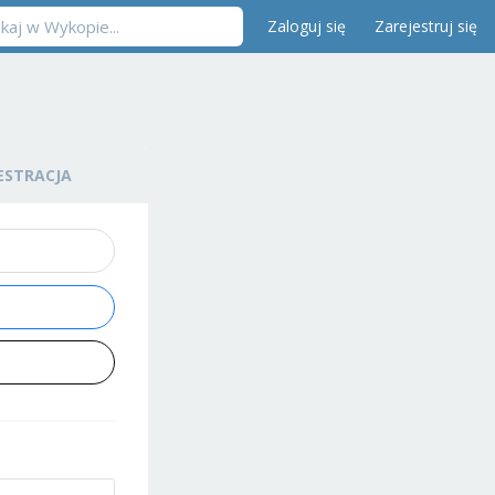
Zaloguj się
Zarejestruj się
ESTRACJA