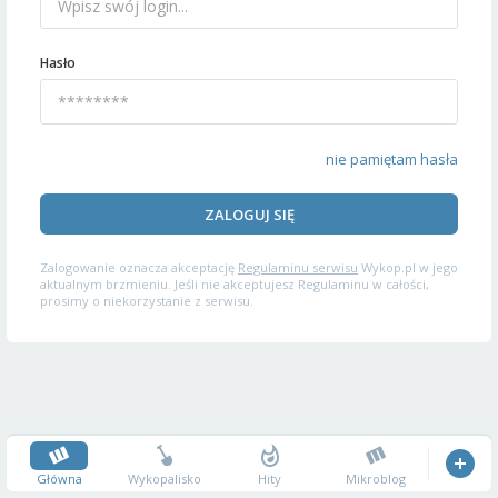
Hasło
nie pamiętam hasła
ZALOGUJ SIĘ
Zalogowanie oznacza akceptację
Regulaminu serwisu
Wykop.pl w jego
aktualnym brzmieniu. Jeśli nie akceptujesz Regulaminu w całości,
prosimy o niekorzystanie z serwisu.
Główna
Wykopalisko
Hity
Mikroblog