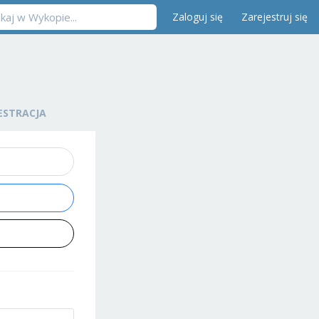
Zaloguj się
Zarejestruj się
ESTRACJA