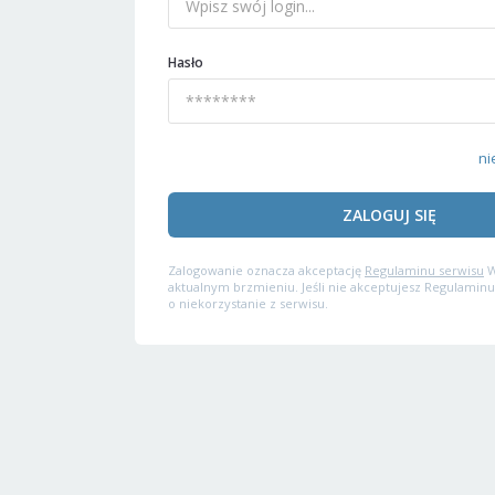
Hasło
ni
ZALOGUJ SIĘ
Zalogowanie oznacza akceptację
Regulaminu serwisu
W
aktualnym brzmieniu. Jeśli nie akceptujesz Regulaminu
o niekorzystanie z serwisu.