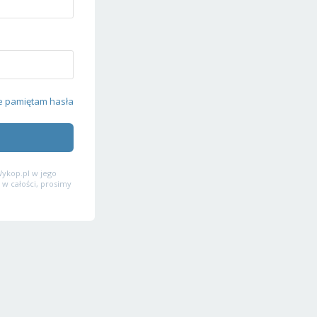
e pamiętam hasła
ykop.pl w jego
 w całości, prosimy