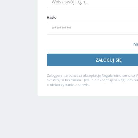
Hasło
ni
ZALOGUJ SIĘ
Zalogowanie oznacza akceptację
Regulaminu serwisu
W
aktualnym brzmieniu. Jeśli nie akceptujesz Regulaminu
o niekorzystanie z serwisu.