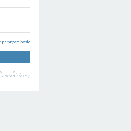
e pamiętam hasła
ykop.pl w jego
 w całości, prosimy