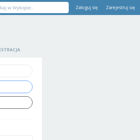
Zaloguj się
Zarejestruj się
ESTRACJA