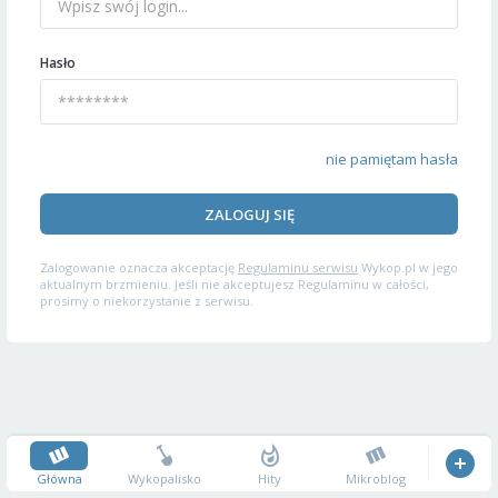
Hasło
nie pamiętam hasła
ZALOGUJ SIĘ
Zalogowanie oznacza akceptację
Regulaminu serwisu
Wykop.pl w jego
aktualnym brzmieniu. Jeśli nie akceptujesz Regulaminu w całości,
prosimy o niekorzystanie z serwisu.
Główna
Wykopalisko
Hity
Mikroblog