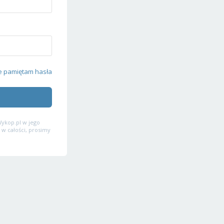
e pamiętam hasła
ykop.pl w jego
 w całości, prosimy