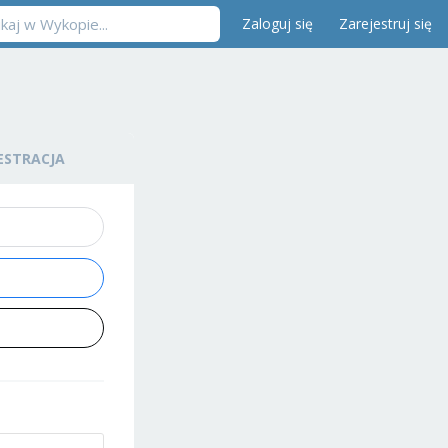
Zaloguj się
Zarejestruj się
ESTRACJA