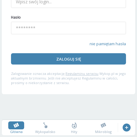
Hasło
nie pamiętam hasła
ZALOGUJ SIĘ
Zalogowanie oznacza akceptację
Regulaminu serwisu
Wykop.pl w jego
aktualnym brzmieniu. Jeśli nie akceptujesz Regulaminu w całości,
prosimy o niekorzystanie z serwisu.
Główna
Wykopalisko
Hity
Mikroblog