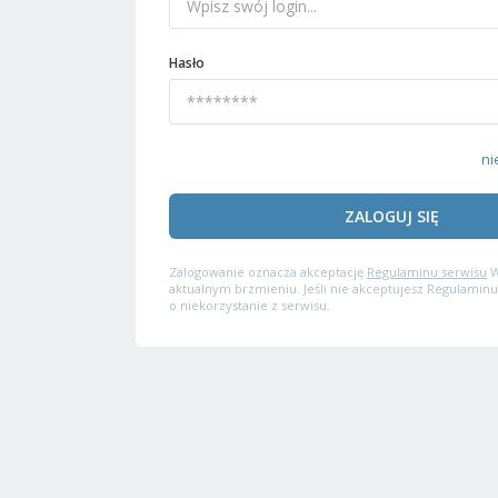
Hasło
ni
ZALOGUJ SIĘ
Zalogowanie oznacza akceptację
Regulaminu serwisu
W
aktualnym brzmieniu. Jeśli nie akceptujesz Regulaminu
o niekorzystanie z serwisu.