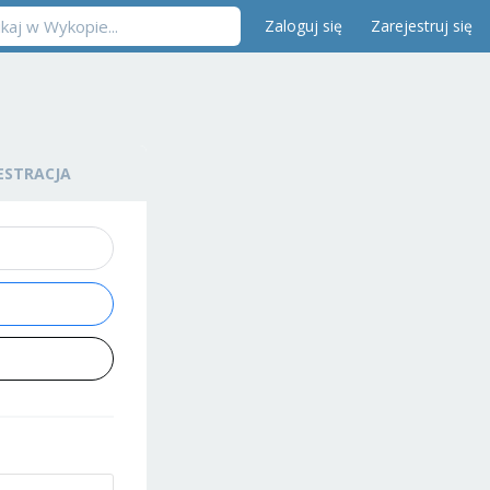
Zaloguj się
Zarejestruj się
ESTRACJA