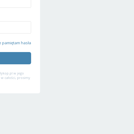
e pamiętam hasła
ykop.pl w jego
 w całości, prosimy