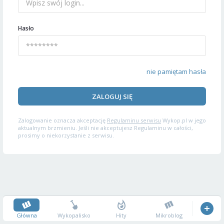
Hasło
nie pamiętam hasła
ZALOGUJ SIĘ
Zalogowanie oznacza akceptację
Regulaminu serwisu
Wykop.pl w jego
aktualnym brzmieniu. Jeśli nie akceptujesz Regulaminu w całości,
prosimy o niekorzystanie z serwisu.
Główna
Wykopalisko
Hity
Mikroblog