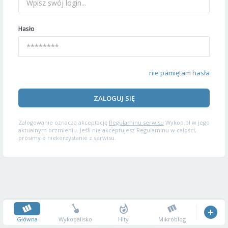
Hasło
nie pamiętam hasła
ZALOGUJ SIĘ
Zalogowanie oznacza akceptację
Regulaminu serwisu
Wykop.pl w jego
aktualnym brzmieniu. Jeśli nie akceptujesz Regulaminu w całości,
prosimy o niekorzystanie z serwisu.
Główna
Wykopalisko
Hity
Mikroblog