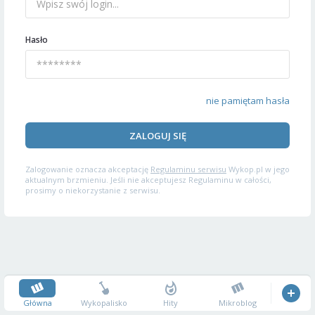
Hasło
nie pamiętam hasła
ZALOGUJ SIĘ
Zalogowanie oznacza akceptację
Regulaminu serwisu
Wykop.pl w jego
aktualnym brzmieniu. Jeśli nie akceptujesz Regulaminu w całości,
prosimy o niekorzystanie z serwisu.
Główna
Wykopalisko
Hity
Mikroblog