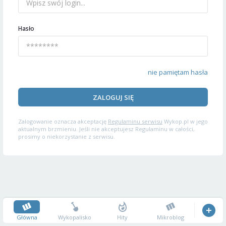
Hasło
nie pamiętam hasła
ZALOGUJ SIĘ
Zalogowanie oznacza akceptację
Regulaminu serwisu
Wykop.pl w jego
aktualnym brzmieniu. Jeśli nie akceptujesz Regulaminu w całości,
prosimy o niekorzystanie z serwisu.
Główna
Wykopalisko
Hity
Mikroblog