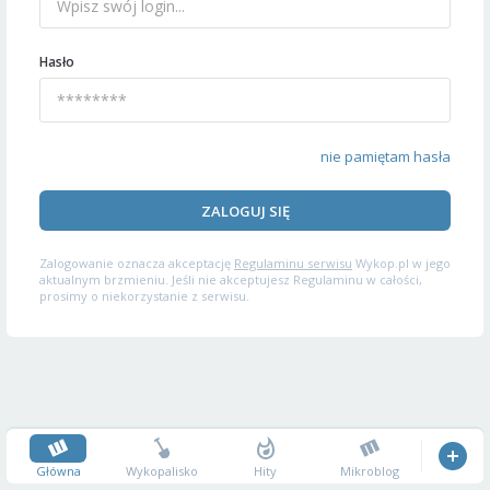
Hasło
nie pamiętam hasła
ZALOGUJ SIĘ
Zalogowanie oznacza akceptację
Regulaminu serwisu
Wykop.pl w jego
aktualnym brzmieniu. Jeśli nie akceptujesz Regulaminu w całości,
prosimy o niekorzystanie z serwisu.
Główna
Wykopalisko
Hity
Mikroblog