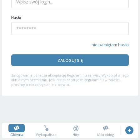
Hasło
nie pamiętam hasła
ZALOGUJ SIĘ
Zalogowanie oznacza akceptację
Regulaminu serwisu
Wykop.pl w jego
aktualnym brzmieniu. Jeśli nie akceptujesz Regulaminu w całości,
prosimy o niekorzystanie z serwisu.
Główna
Wykopalisko
Hity
Mikroblog