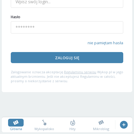
Hasło
nie pamiętam hasła
ZALOGUJ SIĘ
Zalogowanie oznacza akceptację
Regulaminu serwisu
Wykop.pl w jego
aktualnym brzmieniu. Jeśli nie akceptujesz Regulaminu w całości,
prosimy o niekorzystanie z serwisu.
Główna
Wykopalisko
Hity
Mikroblog