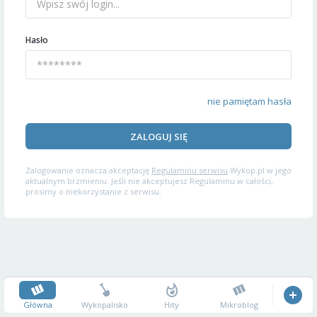
Hasło
nie pamiętam hasła
ZALOGUJ SIĘ
Zalogowanie oznacza akceptację
Regulaminu serwisu
Wykop.pl w jego
aktualnym brzmieniu. Jeśli nie akceptujesz Regulaminu w całości,
prosimy o niekorzystanie z serwisu.
Główna
Wykopalisko
Hity
Mikroblog