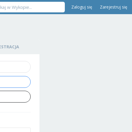
Zaloguj się
Zarejestruj się
ESTRACJA