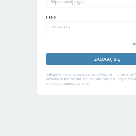
Hasło
ni
ZALOGUJ SIĘ
Zalogowanie oznacza akceptację
Regulaminu serwisu
W
aktualnym brzmieniu. Jeśli nie akceptujesz Regulaminu
o niekorzystanie z serwisu.