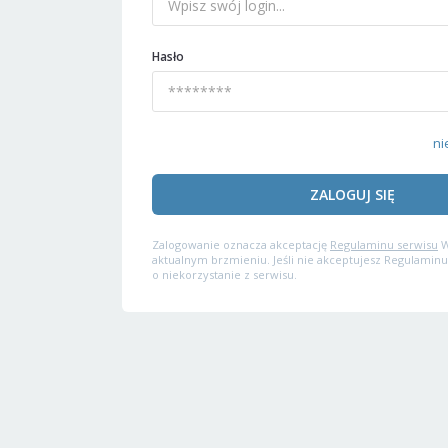
Hasło
ni
ZALOGUJ SIĘ
Zalogowanie oznacza akceptację
Regulaminu serwisu
W
aktualnym brzmieniu. Jeśli nie akceptujesz Regulaminu
o niekorzystanie z serwisu.