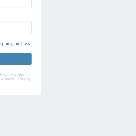
e pamiętam hasła
ykop.pl w jego
 w całości, prosimy