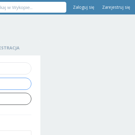
Zaloguj się
Zarejestruj się
ESTRACJA