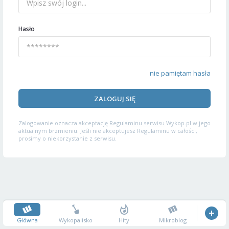
Hasło
nie pamiętam hasła
ZALOGUJ SIĘ
Zalogowanie oznacza akceptację
Regulaminu serwisu
Wykop.pl w jego
aktualnym brzmieniu. Jeśli nie akceptujesz Regulaminu w całości,
prosimy o niekorzystanie z serwisu.
Główna
Wykopalisko
Hity
Mikroblog