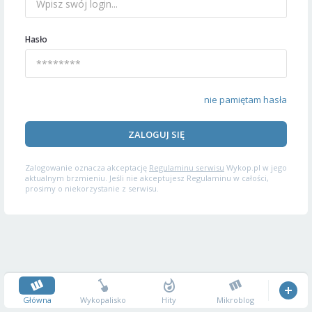
Hasło
nie pamiętam hasła
ZALOGUJ SIĘ
Zalogowanie oznacza akceptację
Regulaminu serwisu
Wykop.pl w jego
aktualnym brzmieniu. Jeśli nie akceptujesz Regulaminu w całości,
prosimy o niekorzystanie z serwisu.
Główna
Wykopalisko
Hity
Mikroblog