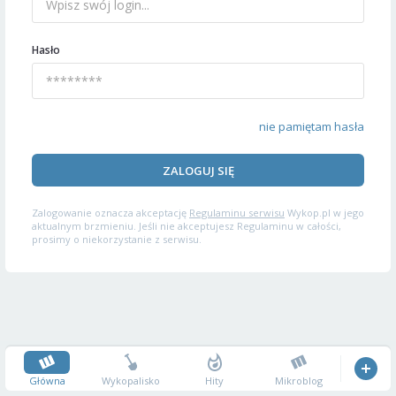
Hasło
nie pamiętam hasła
ZALOGUJ SIĘ
Zalogowanie oznacza akceptację
Regulaminu serwisu
Wykop.pl w jego
aktualnym brzmieniu. Jeśli nie akceptujesz Regulaminu w całości,
prosimy o niekorzystanie z serwisu.
Główna
Wykopalisko
Hity
Mikroblog