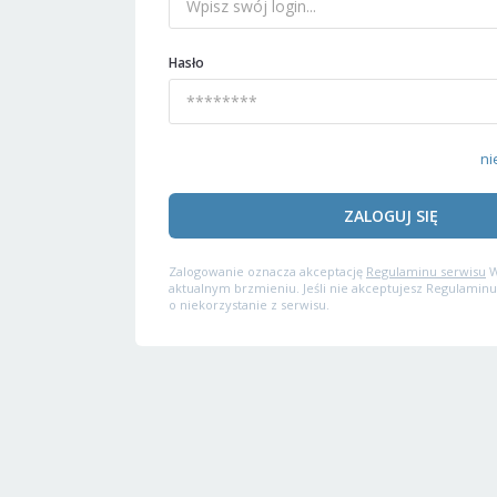
Hasło
ni
ZALOGUJ SIĘ
Zalogowanie oznacza akceptację
Regulaminu serwisu
W
aktualnym brzmieniu. Jeśli nie akceptujesz Regulaminu
o niekorzystanie z serwisu.