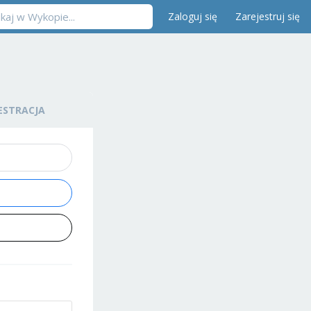
Zaloguj się
Zarejestruj się
ESTRACJA