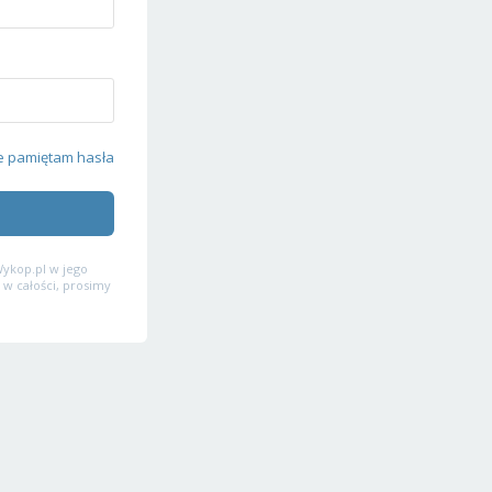
e pamiętam hasła
ykop.pl w jego
 w całości, prosimy