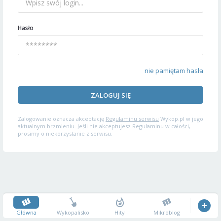
Hasło
nie pamiętam hasła
ZALOGUJ SIĘ
Zalogowanie oznacza akceptację
Regulaminu serwisu
Wykop.pl w jego
aktualnym brzmieniu. Jeśli nie akceptujesz Regulaminu w całości,
prosimy o niekorzystanie z serwisu.
Główna
Wykopalisko
Hity
Mikroblog