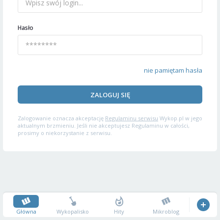
Hasło
nie pamiętam hasła
ZALOGUJ SIĘ
Zalogowanie oznacza akceptację
Regulaminu serwisu
Wykop.pl w jego
aktualnym brzmieniu. Jeśli nie akceptujesz Regulaminu w całości,
prosimy o niekorzystanie z serwisu.
Główna
Wykopalisko
Hity
Mikroblog