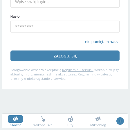
Hasło
nie pamiętam hasła
ZALOGUJ SIĘ
Zalogowanie oznacza akceptację
Regulaminu serwisu
Wykop.pl w jego
aktualnym brzmieniu. Jeśli nie akceptujesz Regulaminu w całości,
prosimy o niekorzystanie z serwisu.
Główna
Wykopalisko
Hity
Mikroblog