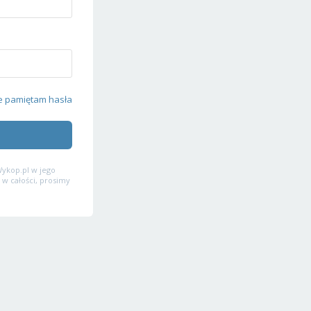
e pamiętam hasła
ykop.pl w jego
 w całości, prosimy