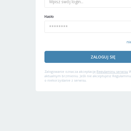
Hasło
ni
ZALOGUJ SIĘ
Zalogowanie oznacza akceptację
Regulaminu serwisu
W
aktualnym brzmieniu. Jeśli nie akceptujesz Regulaminu
o niekorzystanie z serwisu.