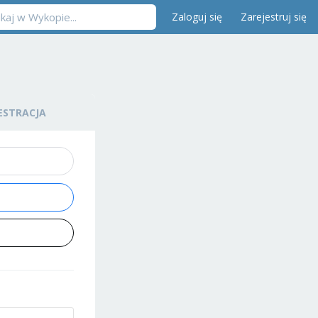
Zaloguj się
Zarejestruj się
ESTRACJA