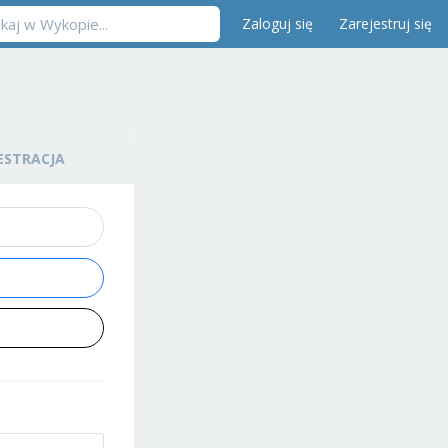
Zaloguj się
Zarejestruj się
ESTRACJA