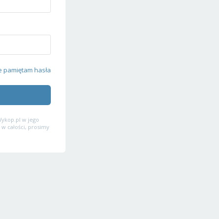
e pamiętam hasła
ykop.pl w jego
 w całości, prosimy