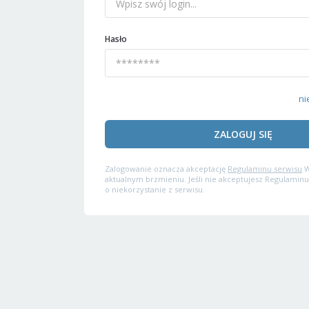
Hasło
ni
ZALOGUJ SIĘ
Zalogowanie oznacza akceptację
Regulaminu serwisu
W
aktualnym brzmieniu. Jeśli nie akceptujesz Regulaminu
o niekorzystanie z serwisu.