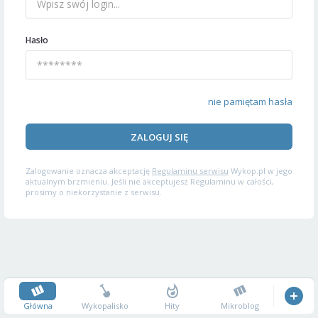
Hasło
nie pamiętam hasła
ZALOGUJ SIĘ
Zalogowanie oznacza akceptację
Regulaminu serwisu
Wykop.pl w jego
aktualnym brzmieniu. Jeśli nie akceptujesz Regulaminu w całości,
prosimy o niekorzystanie z serwisu.
Główna
Wykopalisko
Hity
Mikroblog