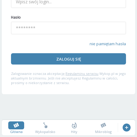
Hasło
nie pamiętam hasła
ZALOGUJ SIĘ
Zalogowanie oznacza akceptację
Regulaminu serwisu
Wykop.pl w jego
aktualnym brzmieniu. Jeśli nie akceptujesz Regulaminu w całości,
prosimy o niekorzystanie z serwisu.
Główna
Wykopalisko
Hity
Mikroblog