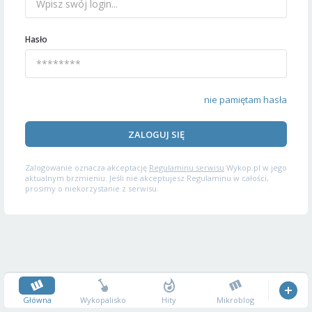
Hasło
nie pamiętam hasła
ZALOGUJ SIĘ
Zalogowanie oznacza akceptację
Regulaminu serwisu
Wykop.pl w jego
aktualnym brzmieniu. Jeśli nie akceptujesz Regulaminu w całości,
prosimy o niekorzystanie z serwisu.
Główna
Wykopalisko
Hity
Mikroblog