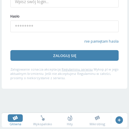
Hasło
nie pamiętam hasła
ZALOGUJ SIĘ
Zalogowanie oznacza akceptację
Regulaminu serwisu
Wykop.pl w jego
aktualnym brzmieniu. Jeśli nie akceptujesz Regulaminu w całości,
prosimy o niekorzystanie z serwisu.
Główna
Wykopalisko
Hity
Mikroblog