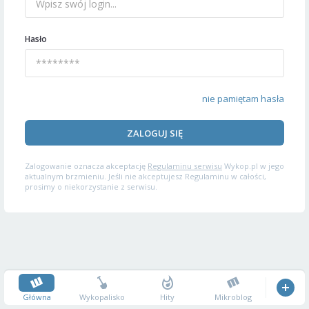
Hasło
nie pamiętam hasła
ZALOGUJ SIĘ
Zalogowanie oznacza akceptację
Regulaminu serwisu
Wykop.pl w jego
aktualnym brzmieniu. Jeśli nie akceptujesz Regulaminu w całości,
prosimy o niekorzystanie z serwisu.
Główna
Wykopalisko
Hity
Mikroblog