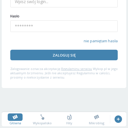
Hasło
nie pamiętam hasła
ZALOGUJ SIĘ
Zalogowanie oznacza akceptację
Regulaminu serwisu
Wykop.pl w jego
aktualnym brzmieniu. Jeśli nie akceptujesz Regulaminu w całości,
prosimy o niekorzystanie z serwisu.
Główna
Wykopalisko
Hity
Mikroblog