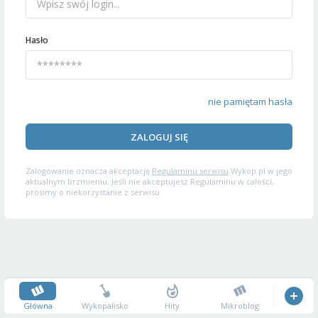
Hasło
nie pamiętam hasła
ZALOGUJ SIĘ
Zalogowanie oznacza akceptację
Regulaminu serwisu
Wykop.pl w jego
aktualnym brzmieniu. Jeśli nie akceptujesz Regulaminu w całości,
prosimy o niekorzystanie z serwisu.
Główna
Wykopalisko
Hity
Mikroblog