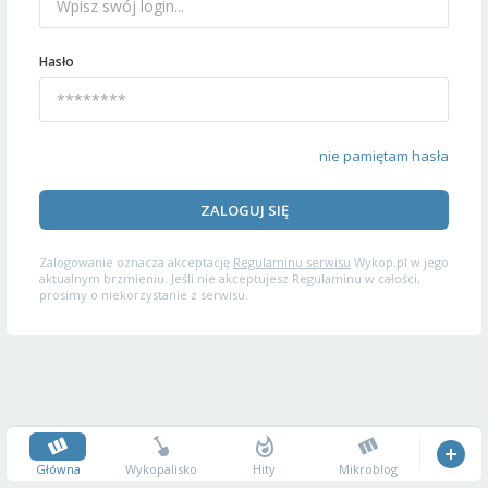
Hasło
nie pamiętam hasła
ZALOGUJ SIĘ
Zalogowanie oznacza akceptację
Regulaminu serwisu
Wykop.pl w jego
aktualnym brzmieniu. Jeśli nie akceptujesz Regulaminu w całości,
prosimy o niekorzystanie z serwisu.
Główna
Wykopalisko
Hity
Mikroblog