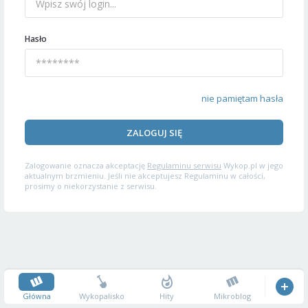
Hasło
nie pamiętam hasła
ZALOGUJ SIĘ
Zalogowanie oznacza akceptację
Regulaminu serwisu
Wykop.pl w jego
aktualnym brzmieniu. Jeśli nie akceptujesz Regulaminu w całości,
prosimy o niekorzystanie z serwisu.
Główna
Wykopalisko
Hity
Mikroblog