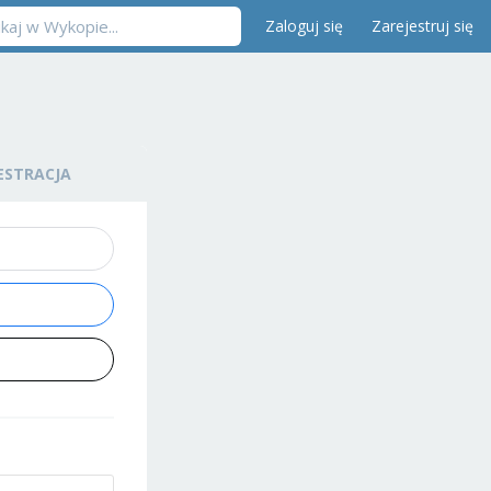
Zaloguj się
Zarejestruj się
ESTRACJA