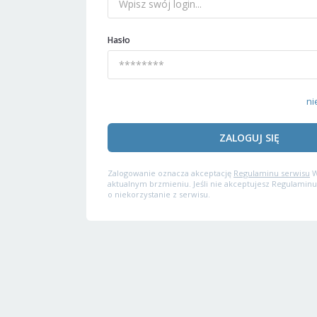
Hasło
ni
ZALOGUJ SIĘ
Zalogowanie oznacza akceptację
Regulaminu serwisu
W
aktualnym brzmieniu. Jeśli nie akceptujesz Regulaminu
o niekorzystanie z serwisu.