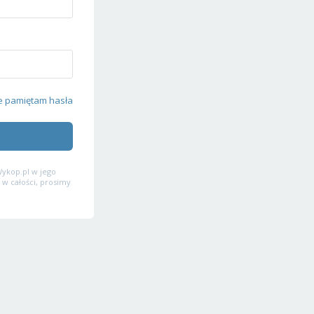
e pamiętam hasła
ykop.pl w jego
 w całości, prosimy