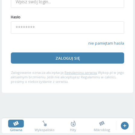
Hasło
nie pamiętam hasła
ZALOGUJ SIĘ
Zalogowanie oznacza akceptację
Regulaminu serwisu
Wykop.pl w jego
aktualnym brzmieniu. Jeśli nie akceptujesz Regulaminu w całości,
prosimy o niekorzystanie z serwisu.
Główna
Wykopalisko
Hity
Mikroblog