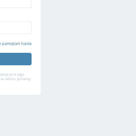
e pamiętam hasła
ykop.pl w jego
 w całości, prosimy