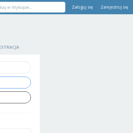
Zaloguj się
Zarejestruj się
ESTRACJA