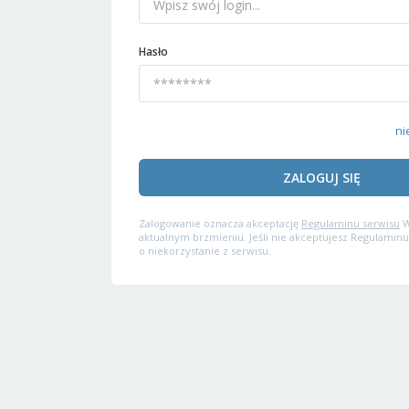
Hasło
ni
ZALOGUJ SIĘ
Zalogowanie oznacza akceptację
Regulaminu serwisu
W
aktualnym brzmieniu. Jeśli nie akceptujesz Regulaminu
o niekorzystanie z serwisu.