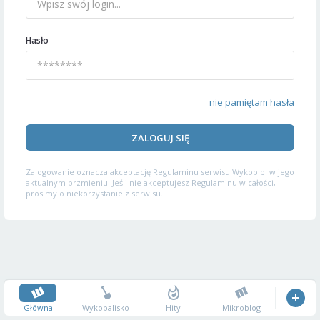
Hasło
nie pamiętam hasła
ZALOGUJ SIĘ
Zalogowanie oznacza akceptację
Regulaminu serwisu
Wykop.pl w jego
aktualnym brzmieniu. Jeśli nie akceptujesz Regulaminu w całości,
prosimy o niekorzystanie z serwisu.
Główna
Wykopalisko
Hity
Mikroblog