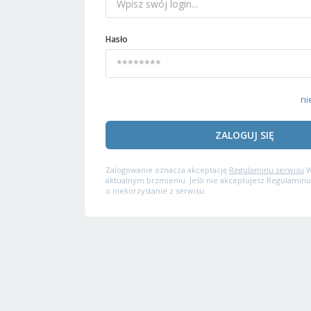
Hasło
ni
ZALOGUJ SIĘ
Zalogowanie oznacza akceptację
Regulaminu serwisu
W
aktualnym brzmieniu. Jeśli nie akceptujesz Regulaminu
o niekorzystanie z serwisu.