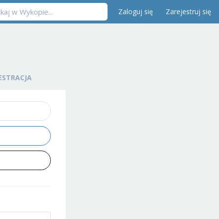
Zaloguj się
Zarejestruj się
ESTRACJA