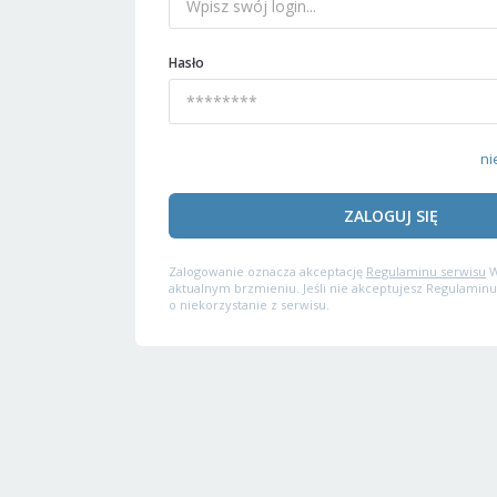
Hasło
ni
ZALOGUJ SIĘ
Zalogowanie oznacza akceptację
Regulaminu serwisu
W
aktualnym brzmieniu. Jeśli nie akceptujesz Regulaminu
o niekorzystanie z serwisu.