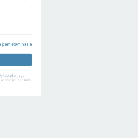
e pamiętam hasła
ykop.pl w jego
 w całości, prosimy